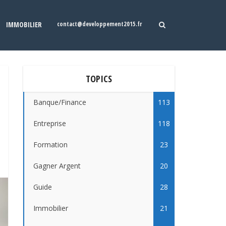
IMMOBILIER
contact@developpement2015.fr
TOPICS
Banque/Finance
113
Entreprise
118
Formation
23
Gagner Argent
20
Guide
28
Immobilier
21