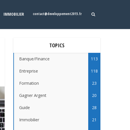
IMMOBILIER
contact@developpement2015.fr
TOPICS
Banque/Finance
113
Entreprise
118
Formation
23
Gagner Argent
20
Guide
28
Immobilier
21