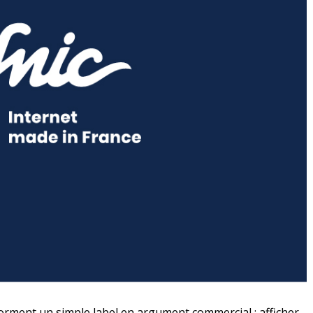
forment un simple label en argument commercial : afficher