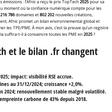
s émissions : l’Afnic a reçu le prix TopTech
2025
pour sa
 au moment où la confiance numérique compte pour les
 216 786
domaines et
802 202
nouvelles créations,
nt, Afnic promet un bilan environnemental global et
 les TPE/PME. À mon avis, c’est la preuve qu’un registre
la suffira-t-il à convaincre toutes les PME en
2025
?
h et le bilan .fr changent
2025
; impact: visibilité RSE accrue.
ines au
31/12/2024
; croissance
+2,0%
.
en
2024
; renouvellement stable malgré volatilité.
l’empreinte carbone de
43%
depuis
2018
.