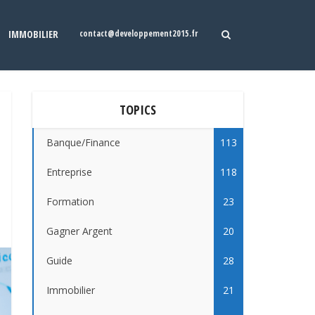
IMMOBILIER
contact@developpement2015.fr
TOPICS
Banque/Finance
113
Entreprise
118
Formation
23
Gagner Argent
20
Guide
28
Immobilier
21